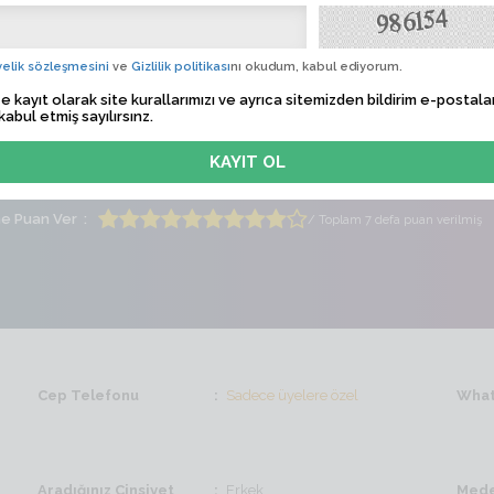
nay işte
Albü
 Tarihi
Sadece üyelere özel
elik sözleşmesini
ve
Gizlilik politikası
nı okudum, kabul ediyorum.
e kayıt olarak site kurallarımızı ve ayrıca sitemizden bildirim e-postalar
lem Zamanı
Sadece üyelere özel
kabul etmiş sayılırsınz.
ti
Bayan
Yaş
21
me Puan Ver
/ Toplam 7 defa puan verilmiş
Cep Telefonu
Sadece üyelere özel
What
Aradığınız Cinsiyet
Erkek
Mede