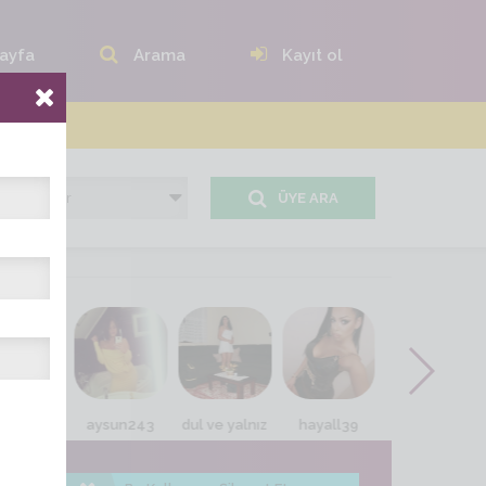
ayfa
Arama
Kayıt ol
ÜYE ARA
zmie_39
aysun243
dul ve yalnız
hayall39
nazan_naz