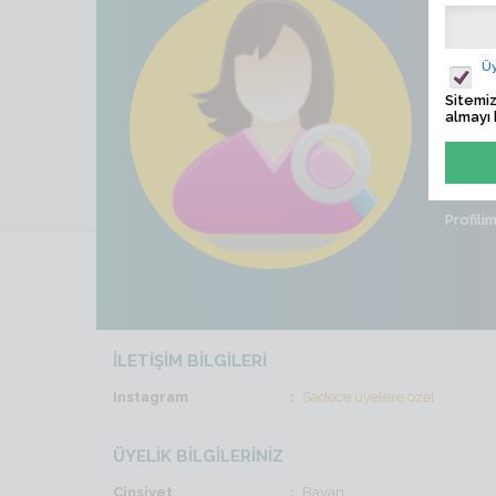
Beli
Ziyaret
Üy
Sitemiz
Son İş
almayı 
Cinsiye
Profili
İLETİŞİM BİLGİLERİ
Instagram
Sadece üyelere özel
ÜYELİK BİLGİLERİNİZ
Cinsiyet
Bayan