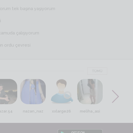
yorum tek başına yaşıyorum
i
kamuda çalışıyorum
ın ordu çevresi
TÜMÜ
azar.54
nazan_naz
xxlarge26
meliha_asi