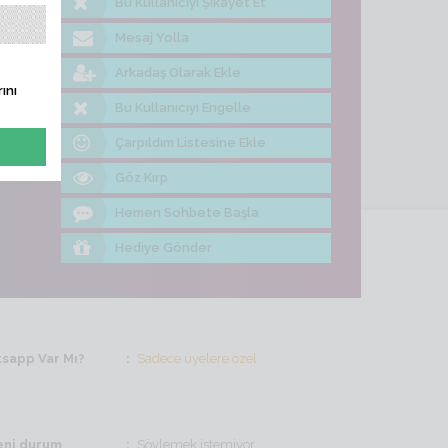
Bu Kullanıcıyı Şikayet Et
me Bak
Mesaj Yolla
Arkadaş Olarak Ekle
ını
Bu Kullanıcıyı Engelle
Çarpıldım Listesine Ekle
Göz Kırp
Hemen Sohbete Başla
Hediye Gönder
sapp Var Mı?
Sadece üyelere özel
ni durum
Söylemek istemiyor