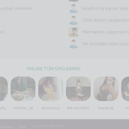
aştaki erkekler...
İstanbul'da ikamet edi
Ciddi dürüst saygili birin
zel
Marmariste yaşıyorum 
Ne istediğini bilen yazs
ONLINE TÜM ÜYELERİMİZ
985
nazmie_39
aysun243
dul ve yalnız
hayall39
H
Copyright © 2009 -
İletişim
SSS