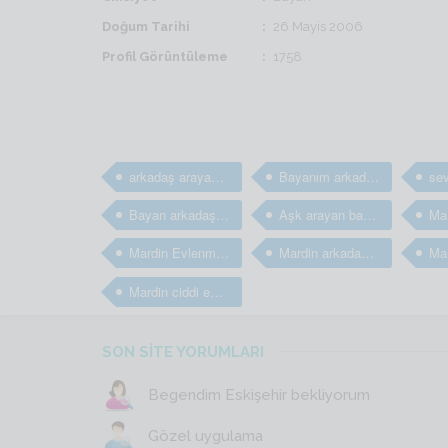
Doğum Tarihi
26 Mayis 2006
Profil Görüntüleme
1758
arkadaş arayan bayanlar
Bayanım arkadaş arıyorum
Bayan arkadaş bulma sitesi
Aşk arayan bayanlar
Mardin Evlenmek isteyen bayanlar
Mardin arkadaş arayan kızlar
Mardin ciddi evlilik sitesi
SON SİTE YORUMLARI
Begendim Eskişehir bekliyorum
Gözel uygulama