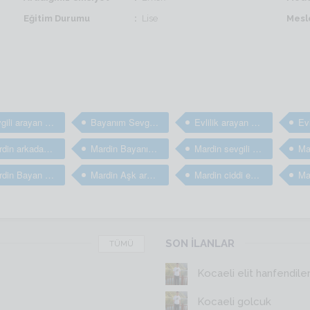
Eğitim Durumu
Lise
Mesl
sevgili arayan bayanlar
Bayanım Sevgili arıyorum
Evlilik arayan bayanlar
Mardin arkadaş arayan bayanlar
Mardin Bayanım arkadaş arıyorum
Mardin sevgili arayan bayanlar
Mardin Bayan arkadaş bulma sitesi
Mardin Aşk arayan bayanlar
Mardin ciddi evlilik arayan bayanlar
SON İLANLAR
TÜMÜ
Kocaeli elit hanfendile
Kocaeli golcuk