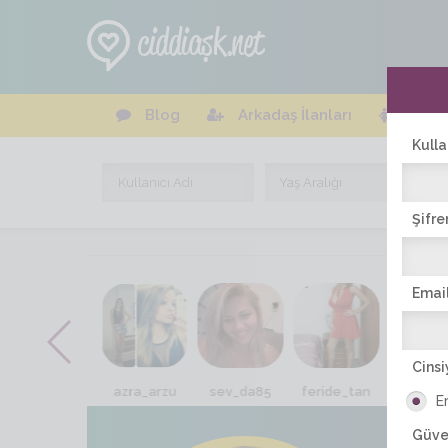
Blog
Arkadaş İlanları
Online
Kulla
Şifre
Email
Cinsi
berfin1234
azra_arzu
sev_da85
feride_tan
simay_ya
E
Güve