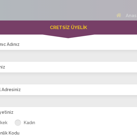
Anas
CRETSİZ ÜYELİK
 Bayanlar(264)
Online Erkekler(374)
nıc Adınız
niz
VİTRİN
 Adresiniz
yetiniz
lniz
nerman_8383
zarifff
vegas1
şeker-1985
na
rkek
Kadın
nlik Kodu