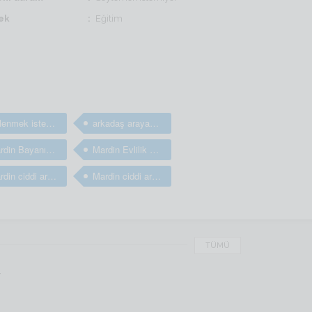
ek
Eğitim
Evlenmek isteyen bayanlar
arkadaş arayan kızlar
Mardin Bayanım Sevgili arıyorum
Mardin Evlilik arayan bayanlar
Mardin ciddi arkadaş arayan bayanlar
Mardin ciddi arkadaşlık sitesi
TÜMÜ
r