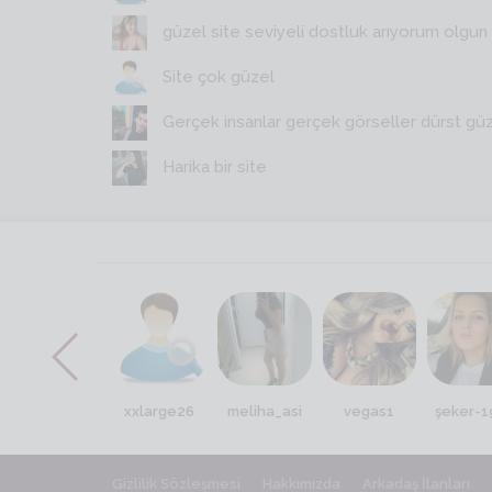
güzel site seviyeli dostluk arıyorum olgun y
Site çok güzel
Gerçek insanlar gerçek görseller dürst gü
Harika bir site
nazan_naz
xxlarge26
meliha_asi
vegas1
şeker-1
Gizlilik Sözleşmesi
Hakkımızda
Arkadaş İlanları