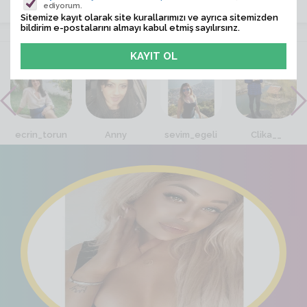
ediyorum.
Sitemize kayıt olarak site kurallarımızı ve ayrıca sitemizden
bildirim e-postalarını almayı kabul etmiş sayılırsınz.
VİTRİN
ecrin_torun
Anny
sevim_egeli
Clika__