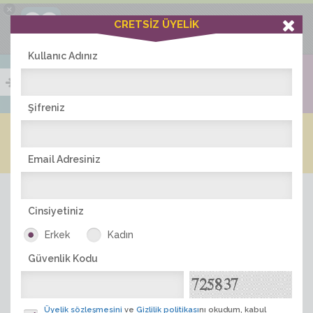
×
Ciddiask Uygulaması
CRETSİZ ÜYELİK
İNDİR
+1 Hafta Gold Üyelik Kazan
Bedava - com.ciddi.ask
Kullanıc Adınız
Şifreniz
Blog
Arkadaş İlanları
Online Bayanlar(231)
Online Erkekler(370)
Email Adresiniz
Cinsiyetiniz
Erkek
Kadın
Güvenlik Kodu
ÜYE ARA
Üyelik sözleşmesini
ve
Gizlilik politikası
nı okudum, kabul