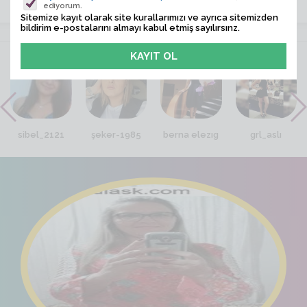
ediyorum.
Sitemize kayıt olarak site kurallarımızı ve ayrıca sitemizden
bildirim e-postalarını almayı kabul etmiş sayılırsınz.
VİTRİN
sibel_2121
şeker-1985
berna elezıg
grl_aslı