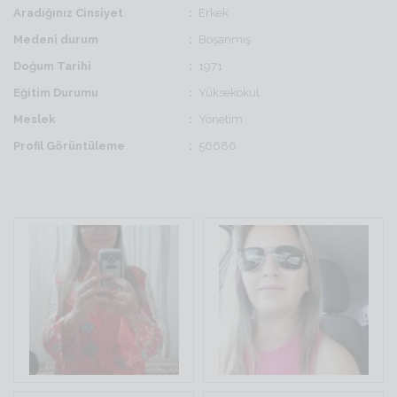
Aradığınız Cinsiyet
Erkek
Medeni durum
Boşanmış
Doğum Tarihi
1971
Eğitim Durumu
Yüksekokul
Meslek
Yönetim
Profil Görüntüleme
56686