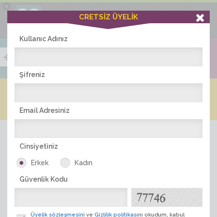
×
Ciddiask Uygulaması
CRETSİZ ÜYELİK
İNDİR
+1 Hafta Gold Üyelik Kazan
Bedava - com.ciddi.ask
Kullanıc Adınız
Şifreniz
Blog
Arkadaş İlanları
Online Bayanlar(256)
Online Erkekler(390)
Email Adresiniz
Cinsiyetiniz
Erkek
Kadın
Güvenlik Kodu
ÜYE ARA
Üyelik sözleşmesini
ve
Gizlilik politikası
nı okudum, kabul