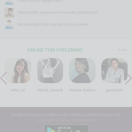
Ciddi dürüst saygili birini
Marmariste yaşıyorum kamuda çalışıyorum
Ne istediğini bilen yazsın ordu çevresi
ONLINE TÜM ÜYELERİMİZ
TÜMÜ
nida_02
cilveli_simarik
Semra-Semra
gamze76
Gizlilik Sözleşmesi
Hakkımızda
Arkadaş İlanları
İletişim
SSS
Copyright © 2009 - Ciddiask.net