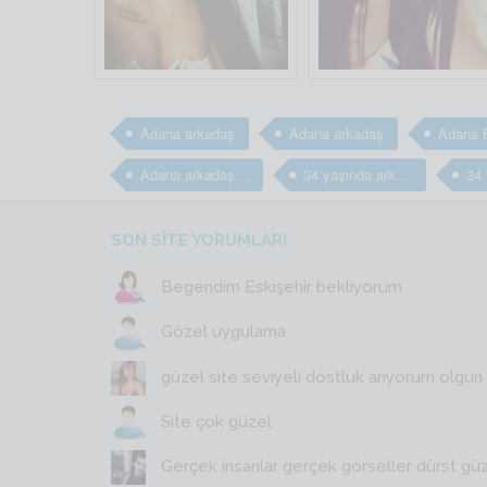
Adana arkadaş
Adana arkadaş
Adana arkadaş arıyorum
34 yaşında arkadaş arıyorum
SON SİTE YORUMLARI
Begendim Eskişehir bekliyorum
Gözel uygulama
güzel site seviyeli dostluk arıyorum olgun y
Site çok güzel
Gerçek insanlar gerçek görseller dürst gü