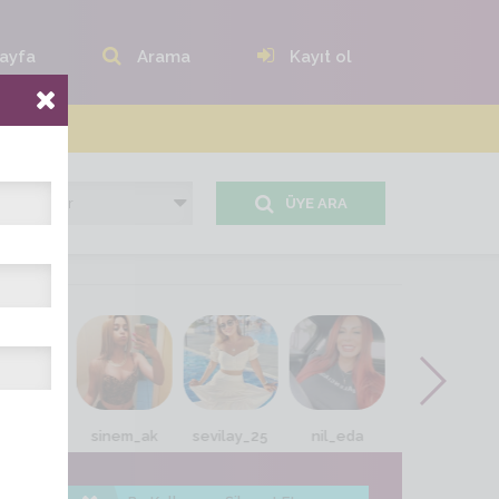
ayfa
Arama
Kayıt ol
ÜYE ARA
enginay
sinem_ak
sevilay_25
nil_eda
06_girl