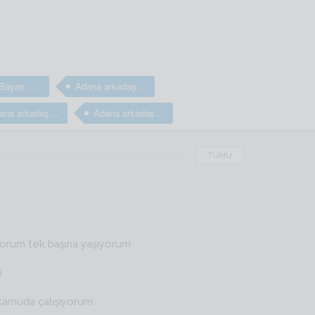
Adana Bayan arkadaş arıyorum
Adana arkadaş arıyorum
Adana arkadaşlık sitesi
Adana arkadaşlık sitesi
TÜMÜ
r
yorum tek başına yaşıyorum
i
kamuda çalışıyorum