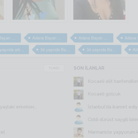
Adana Bayan arkadaş
Adana Bayan arkadaş
Adana Bayan arkadaş arıyorum
34 yaşında arkadaş arıyorum
34 yaşında Bayan arkadaş
34 yaşında Bayan arkadaş
SON İLANLAR
TÜMÜ
Kocaeli elit hanfendile
Kocaeli golcuk
aştaki erkekler...
İstanbul'da ikamet edi
Ciddi dürüst saygili birin
zel
Marmariste yaşıyorum 