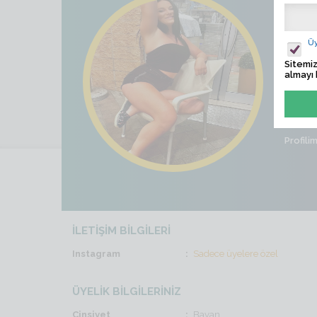
sere
Ziyaret
Üy
Sitemiz
Son İş
almayı 
Cinsiye
Profili
İLETİŞİM BİLGİLERİ
Instagram
Sadece üyelere özel
ÜYELİK BİLGİLERİNİZ
Cinsiyet
Bayan