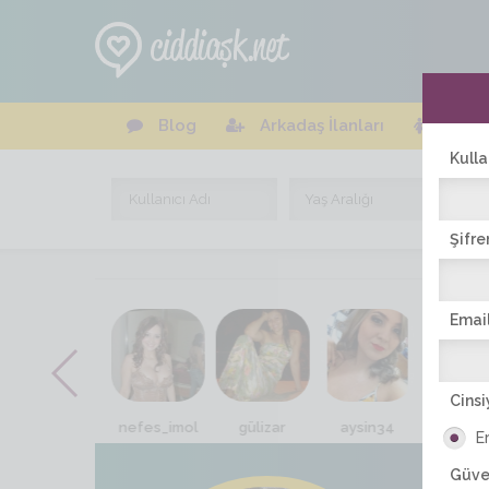
Blog
Arkadaş İlanları
Online
Kulla
Şifre
Email
Cinsi
sule_feride
nefes_imol
gülizar
aysin34
adalı_k
E
Güve