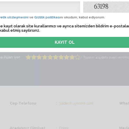
nta!!
Albü
 Tarihi
Sadece üyelere özel
elik sözleşmesini
ve
Gizlilik politikası
nı okudum, kabul ediyorum.
e kayıt olarak site kurallarımızı ve ayrıca sitemizden bildirim e-postalar
lem Zamanı
Sadece üyelere özel
kabul etmiş sayılırsınz.
ti
Bayan
Yaş
34
me Puan Ver
/ Toplam 404 defa puan verilmi
Cep Telefonu
Sadece üyelere özel
What
Aradığınız Cinsiyet
Erkek
Mede