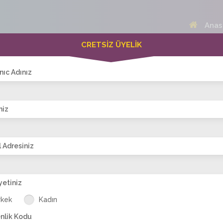
Anas
CRETSİZ ÜYELİK
 Bayanlar(265)
Online Erkekler(386)
nıc Adınız
niz
VİTRİN
 Adresiniz
yetiniz
iz
oya_ay
nervem
alevlidudaklar
Guzidemm
R
rkek
Kadın
nlik Kodu