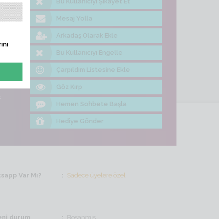
Bu Kullanıcıyı Şikayet Et
me Bak
Mesaj Yolla
Arkadaş Olarak Ekle
ını
Bu Kullanıcıyı Engelle
Çarpıldım Listesine Ekle
Göz Kırp
ş
Hemen Sohbete Başla
Hediye Gönder
sapp Var Mı?
Sadece üyelere özel
ni durum
Boşanmış