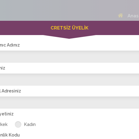
Anas
CRETSİZ ÜYELİK
 Bayanlar(258)
Online Erkekler(368)
nıc Adınız
niz
VİTRİN
 Adresiniz
yetiniz
_89
meltem_rüzgarı
Basak_17
suna_28
Buketimmmm
n
rkek
Kadın
nlik Kodu