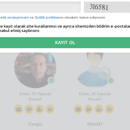
elik sözleşmesini
ve
Gizlilik politikası
nı okudum, kabul ediyorum.
e kayıt olarak site kurallarımızı ve ayrıca sitemizden bildirim e-postalar
kabul etmiş sayılırsınz.
Kafkaslı
Sondans41
Erkek, 53 Yaşında
Erkek, 44 Yaşında
Kocaeli
Kocaeli
Cengiz
Sikici41