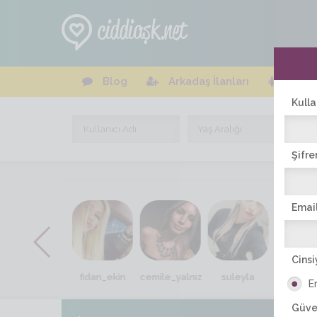
Blog
Arkadaş İlanları
Online
Kulla
Şifre
Email
Cinsi
aysem121
fidan_ekin
cemile_yalnız
suleyla
rehyan
E
Güve