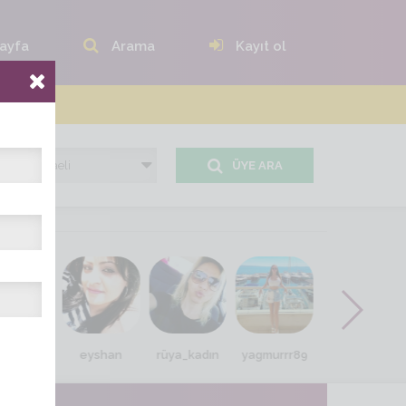
ayfa
Arama
Kayıt ol
ÜYE ARA
il_eda
eyshan
rüya_kadın
yagmurrr89
sennemm