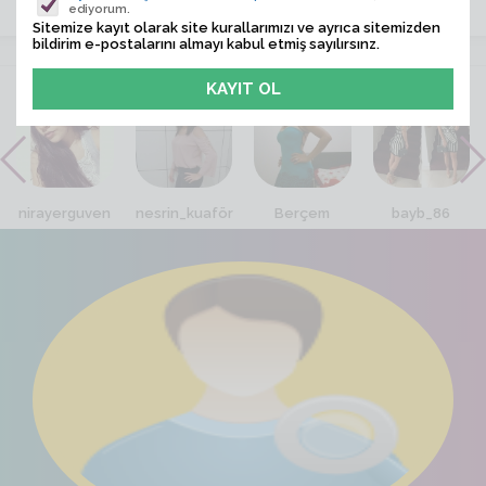
ediyorum.
Sitemize kayıt olarak site kurallarımızı ve ayrıca sitemizden
bildirim e-postalarını almayı kabul etmiş sayılırsınz.
VİTRİN
nirayerguven
nesrin_kuaför
Berçem
bayb_86