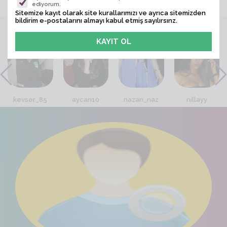
ediyorum.
Sitemize kayıt olarak site kurallarımızı ve ayrıca sitemizden
bildirim e-postalarını almayı kabul etmiş sayılırsınz.
VİTRİN
kevser_85
aycan10
nazan_naz
nillayy