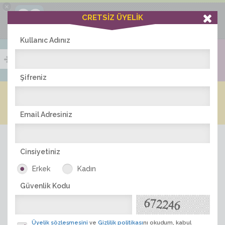
×
Ciddiask Uygulaması
CRETSİZ ÜYELİK
İNDİR
+1 Hafta Gold Üyelik Kazan
Bedava - com.ciddi.ask
Kullanıc Adınız
Şifreniz
Blog
Arkadaş İlanları
Online Bayanlar(333)
Online Erkekler(369)
Email Adresiniz
Cinsiyetiniz
Erkek
Kadın
Güvenlik Kodu
ÜYE ARA
Üyelik sözleşmesini
ve
Gizlilik politikası
nı okudum, kabul