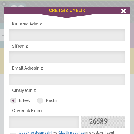
×
Ciddiask Uygulaması
CRETSİZ ÜYELİK
İNDİR
+1 Hafta Gold Üyelik Kazan
Bedava - com.ciddi.ask
Kullanıc Adınız
Şifreniz
Blog
Arkadaş İlanları
Online Bayanlar(263)
Online Erkekler(375)
Email Adresiniz
Cinsiyetiniz
Erkek
Kadın
Güvenlik Kodu
ÜYE ARA
Üyelik sözleşmesini
ve
Gizlilik politikası
nı okudum, kabul