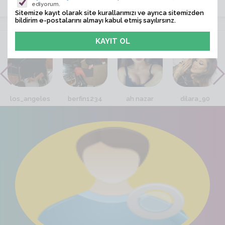
ediyorum.
Sitemize kayıt olarak site kurallarımızı ve ayrıca sitemizden
bildirim e-postalarını almayı kabul etmiş sayılırsınz.
VİTRİN
los_angeles
berfin1234
ah nazar
dilara_90