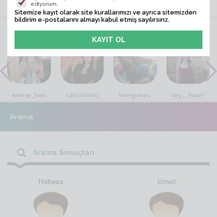
ediyorum.
Sitemize kayıt olarak site kurallarımızı ve ayrıca sitemizden
bildirim e-postalarını almayı kabul etmiş sayılırsınz.
VİTRİN
emine_ben
can1000su
bengunes
rey__hanY
Arama
Arama Sonuçları
Habess
Umut