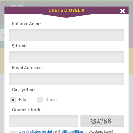
×
Ciddiask Uygulaması
CRETSİZ ÜYELİK
İNDİR
+1 Hafta Gold Üyelik Kazan
Bedava - com.ciddi.ask
Kullanıc Adınız
Şifreniz
Blog
Arkadaş İlanları
Online Bayanlar(402)
Online Erkekler(368)
Email Adresiniz
Cinsiyetiniz
Erkek
Kadın
Güvenlik Kodu
ÜYE ARA
Üyelik sözleşmesini
ve
Gizlilik politikası
nı okudum, kabul