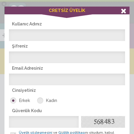
×
Ciddiask Uygulaması
CRETSİZ ÜYELİK
İNDİR
+1 Hafta Gold Üyelik Kazan
Bedava - com.ciddi.ask
Kullanıc Adınız
Şifreniz
Blog
Arkadaş İlanları
Online Bayanlar(516)
Online Erkekler(372)
Email Adresiniz
Cinsiyetiniz
Erkek
Kadın
Güvenlik Kodu
ÜYE ARA
Üyelik sözleşmesini
ve
Gizlilik politikası
nı okudum, kabul