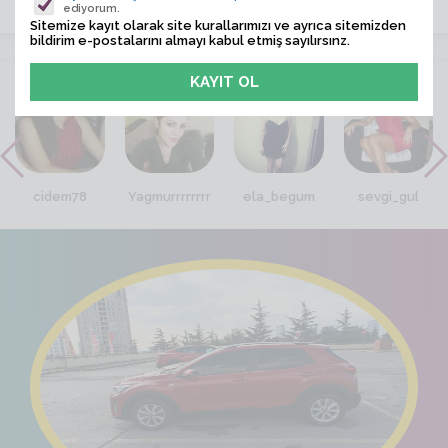
ediyorum.
Sitemize kayıt olarak site kurallarımızı ve ayrıca sitemizden
bildirim e-postalarını almayı kabul etmiş sayılırsınz.
VİTRİN
cidem78
Yagmurrrrrrrr
ela_begum
sevgi_gul