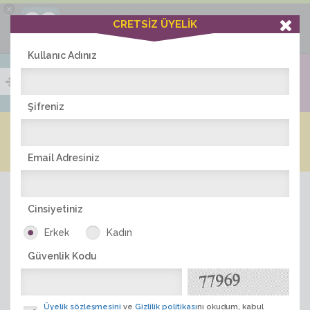
×
Ciddiask Uygulaması
CRETSİZ ÜYELİK
İNDİR
+1 Hafta Gold Üyelik Kazan
Bedava - com.ciddi.ask
Kullanıc Adınız
Şifreniz
Blog
Arkadaş İlanları
Online Bayanlar(263)
Online Erkekler(375)
Email Adresiniz
Cinsiyetiniz
Erkek
Kadın
Güvenlik Kodu
ÜYE ARA
Üyelik sözleşmesini
ve
Gizlilik politikası
nı okudum, kabul