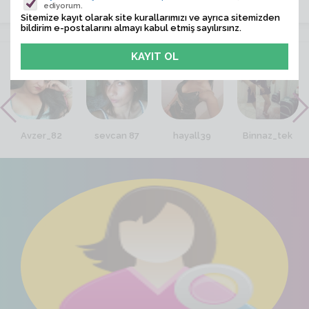
ediyorum.
Sitemize kayıt olarak site kurallarımızı ve ayrıca sitemizden
bildirim e-postalarını almayı kabul etmiş sayılırsınz.
VİTRİN
Avzer_82
sevcan 87
hayall39
Binnaz_tek