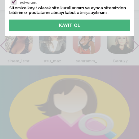
ediyorum.
Sitemize kayıt olarak site kurallarımızı ve ayrıca sitemizden
bildirim e-postalarını almayı kabul etmiş sayılırsınz.
VİTRİN
sinem_izmr
asu_maz
semramm_
Banu77