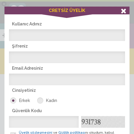
×
Ciddiask Uygulaması
CRETSİZ ÜYELİK
İNDİR
+1 Hafta Gold Üyelik Kazan
Bedava - com.ciddi.ask
Kullanıc Adınız
Şifreniz
Blog
Arkadaş İlanları
Online Bayanlar(412)
Online Erkekler(371)
Email Adresiniz
Cinsiyetiniz
Erkek
Kadın
Güvenlik Kodu
ÜYE ARA
Üyelik sözleşmesini
ve
Gizlilik politikası
nı okudum, kabul