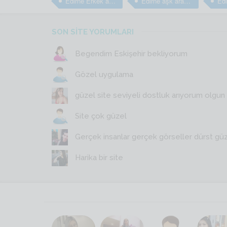
Edirne Erkek arkadaş bulma sitesi
Edirne aşk arayan erkekler
SON SİTE YORUMLARI
Begendim Eskişehir bekliyorum
Gözel uygulama
güzel site seviyeli dostluk arıyorum olgun y
Site çok güzel
Gerçek insanlar gerçek görseller dürst gü
Harika bir site