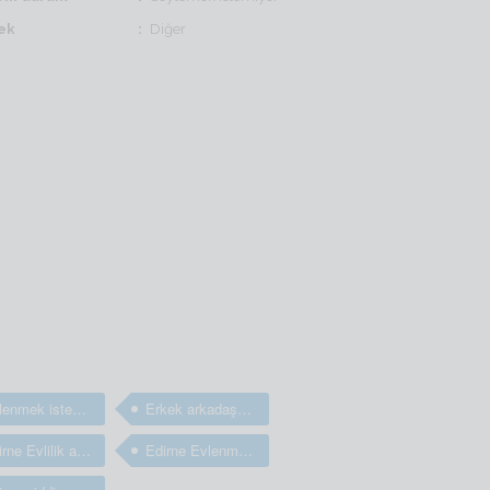
ek
Diğer
Evlenmek isteyen bay ve erkekler
Erkek arkadaş bulma sitesi
Edirne Evlilik arayan bay ve erkekler
Edirne Evlenmek isteyen bay ve erkekler