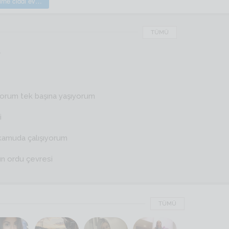
Edirne ciddi evlilik sitesi
TÜMÜ
r
yorum tek başına yaşıyorum
i
kamuda çalışıyorum
ın ordu çevresi
TÜMÜ