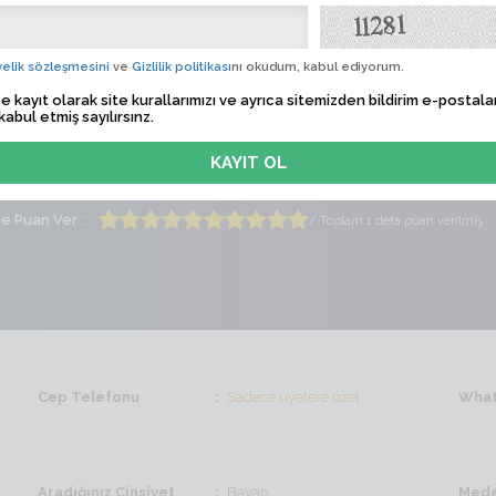
1221
Albü
 Tarihi
Sadece üyelere özel
elik sözleşmesini
ve
Gizlilik politikası
nı okudum, kabul ediyorum.
e kayıt olarak site kurallarımızı ve ayrıca sitemizden bildirim e-postalar
lem Zamanı
Sadece üyelere özel
kabul etmiş sayılırsınz.
ti
Erkek
Yaş
41
me Puan Ver
/ Toplam 1 defa puan verilmiş
Cep Telefonu
Sadece üyelere özel
What
Aradığınız Cinsiyet
Bayan
Mede