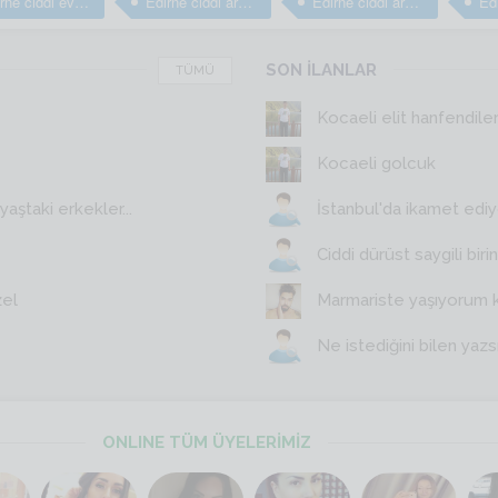
Edirne ciddi evlilik arayan erkekler
Edirne ciddi arkadaş arayan erkekler
Edirne ciddi arkadaşlık sitesi
SON İLANLAR
TÜMÜ
Kocaeli elit hanfendile
Kocaeli golcuk
aştaki erkekler...
İstanbul'da ikamet edi
Ciddi dürüst saygili birin
zel
Marmariste yaşıyorum 
Ne istediğini bilen yazs
ONLINE TÜM ÜYELERİMİZ