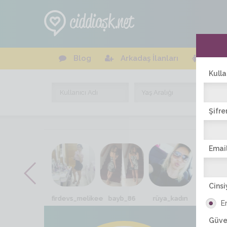
Blog
Arkadaş İlanları
Online
Kulla
Şifre
Email
Cinsi
güzel_92
firdevs_melikee
bayb_86
rüya_kadın
sisi5
E
Güve