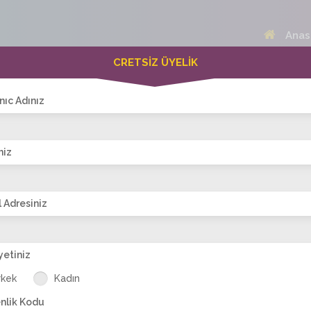
Anas
CRETSİZ ÜYELİK
 Bayanlar(273)
Online Erkekler(365)
nıc Adınız
niz
VİTRİN
 Adresiniz
yetiniz
Banu77
selen22
aysegul-ist
zeynepim-ist
se
rkek
Kadın
nlik Kodu