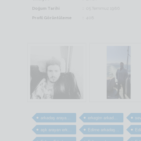
Doğum Tarihi
05 Temmuz 1986
Profil Görüntüleme
408
arkadaş arayan erkekler
erkegim arkadaş arıyorum
aşk arayan erkekler
Edirne arkadaş arayan erkekler