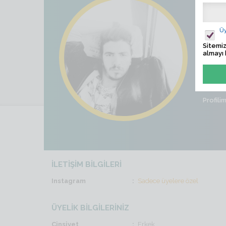
Utku
Ziyaret
Üy
Sitemiz
Son İş
almayı 
Cinsiye
Profili
İLETİŞİM BİLGİLERİ
Instagram
Sadece üyelere özel
ÜYELİK BİLGİLERİNİZ
Cinsiyet
Erkek