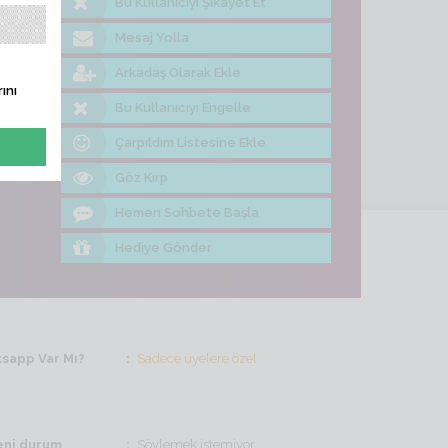
Bu Kullanıcıyı Şikayet Et
me Bak
Mesaj Yolla
Arkadaş Olarak Ekle
ını
Bu Kullanıcıyı Engelle
Çarpıldım Listesine Ekle
Göz Kırp
Hemen Sohbete Başla
Hediye Gönder
sapp Var Mı?
Sadece üyelere özel
ni durum
Söylemek istemiyor