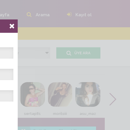
ayfa
Arama
Kayıt ol
ÜYE ARA
vdalı23
sertap81
morilsiii
asu_maz
eminee gul