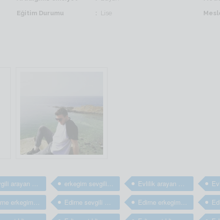
Eğitim Durumu
Lise
Mesl
sevgili arayan erkekler
erkegim sevgili arıyorum
Evlilik arayan bay ve erkekler
Edirne erkegim arkadaş arıyorum
Edirne sevgili arayan erkekler
Edirne erkegim sevgili arıyorum