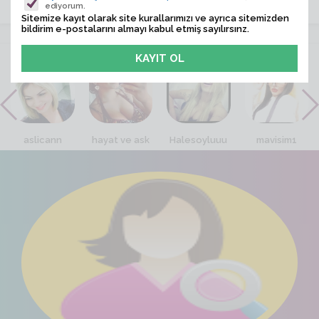
ediyorum.
Sitemize kayıt olarak site kurallarımızı ve ayrıca sitemizden
bildirim e-postalarını almayı kabul etmiş sayılırsınz.
VİTRİN
aslicann
hayat ve ask
Halesoyluuu
mavisim1