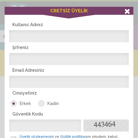
×
Ciddiask Uygulaması
CRETSİZ ÜYELİK
İNDİR
+1 Hafta Gold Üyelik Kazan
Bedava - com.ciddi.ask
Kullanıc Adınız
Şifreniz
Blog
Arkadaş İlanları
Online Bayanlar(606)
Online Erkekler(379)
Email Adresiniz
Cinsiyetiniz
Erkek
Kadın
Güvenlik Kodu
ÜYE ARA
Üyelik sözleşmesini
ve
Gizlilik politikası
nı okudum, kabul