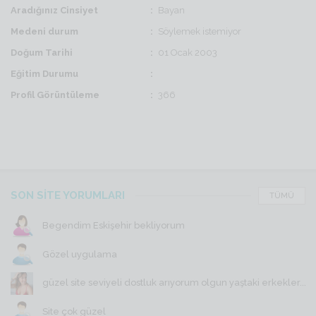
Aradığınız Cinsiyet
Bayan
Medeni durum
Söylemek istemiyor
Doğum Tarihi
01 Ocak 2003
Eğitim Durumu
Profil Görüntüleme
366
SON SİTE YORUMLARI
TÜMÜ
Begendim Eskişehir bekliyorum
Gözel uygulama
güzel site seviyeli dostluk arıyorum olgun yaştaki erkekler...
Site çok güzel