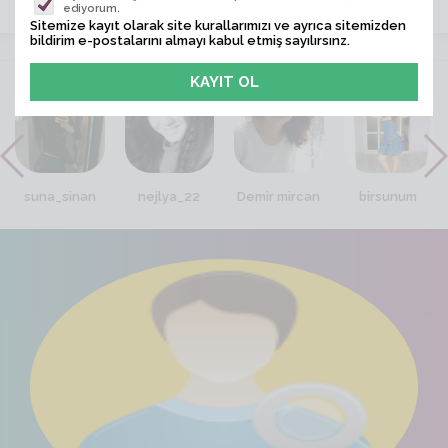
ediyorum.
Sitemize kayıt olarak site kurallarımızı ve ayrıca sitemizden
bildirim e-postalarını almayı kabul etmiş sayılırsınz.
VİTRİN
suna_sinan
nejlya_22
Demir mircan
birsunum