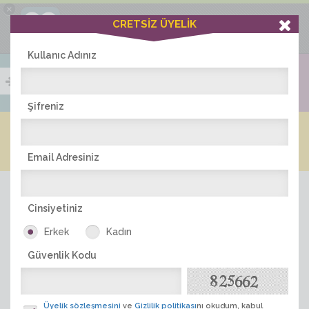
×
Ciddiask Uygulaması
CRETSİZ ÜYELİK
İNDİR
+1 Hafta Gold Üyelik Kazan
Bedava - com.ciddi.ask
Kullanıc Adınız
Şifreniz
Blog
Arkadaş İlanları
Online Bayanlar(243)
Online Erkekler(382)
Email Adresiniz
Cinsiyetiniz
Erkek
Kadın
Güvenlik Kodu
ÜYE ARA
Üyelik sözleşmesini
ve
Gizlilik politikası
nı okudum, kabul