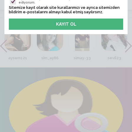
ediyorum.
Sitemize kayıt olarak site kurallarımızı ve ayrıca sitemizden
bildirim e-postalarını almayı kabul etmiş sayılırsınz.
VİTRİN
aysem121
sim_ay86
simay-33
sevil23