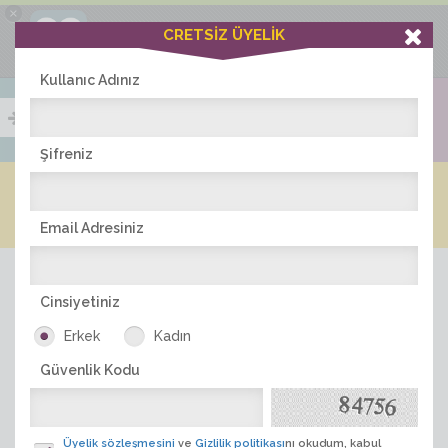
×
Ciddiask Uygulaması
CRETSİZ ÜYELİK
İNDİR
+1 Hafta Gold Üyelik Kazan
Bedava - com.ciddi.ask
Kullanıc Adınız
Şifreniz
Blog
Arkadaş İlanları
Online Bayanlar(573)
Online Erkekler(379)
Email Adresiniz
Cinsiyetiniz
Erkek
Kadın
Güvenlik Kodu
ÜYE ARA
Üyelik sözleşmesini
ve
Gizlilik politikası
nı okudum, kabul