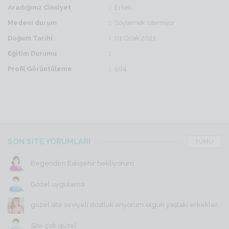
Aradığınız Cinsiyet
Erkek
Medeni durum
Söylemek istemiyor
Doğum Tarihi
01 Ocak 2021
Eğitim Durumu
Profil Görüntüleme
504
SON SİTE YORUMLARI
TÜMÜ
Begendim Eskişehir bekliyorum
Gözel uygulama
güzel site seviyeli dostluk arıyorum olgun yaştaki erkekler...
Site çok güzel