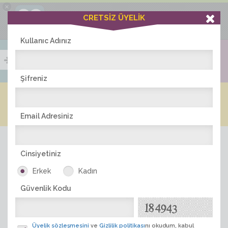
×
Ciddiask Uygulaması
CRETSİZ ÜYELİK
İNDİR
+1 Hafta Gold Üyelik Kazan
Bedava - com.ciddi.ask
Kullanıc Adınız
Şifreniz
Blog
Arkadaş İlanları
Online Bayanlar(213)
Online Erkekler(375)
Email Adresiniz
Cinsiyetiniz
Erkek
Kadın
Güvenlik Kodu
ÜYE ARA
Üyelik sözleşmesini
ve
Gizlilik politikası
nı okudum, kabul