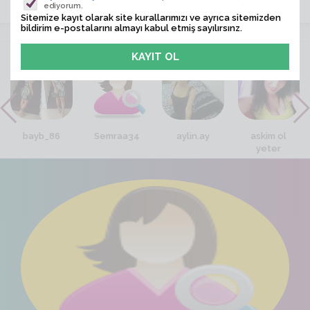
ediyorum.
Sitemize kayıt olarak site kurallarımızı ve ayrıca sitemizden
bildirim e-postalarını almayı kabul etmiş sayılırsınz.
VİTRİN
bayb_86
Semraa34
aylin.ay
askim ol
yeter