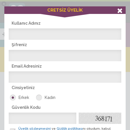
×
Ciddiask Uygulaması
CRETSİZ ÜYELİK
İNDİR
+1 Hafta Gold Üyelik Kazan
Bedava - com.ciddi.ask
Kullanıc Adınız
Şifreniz
Blog
Arkadaş İlanları
Online Bayanlar(334)
Online Erkekler(368)
Email Adresiniz
Cinsiyetiniz
Erkek
Kadın
Güvenlik Kodu
ÜYE ARA
Üyelik sözleşmesini
ve
Gizlilik politikası
nı okudum, kabul