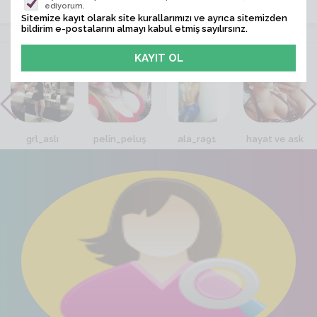
ediyorum.
Sitemize kayıt olarak site kurallarımızı ve ayrıca sitemizden
bildirim e-postalarını almayı kabul etmiş sayılırsınz.
VİTRİN
grl_aslı
pelin_peluş
ala_ra91
hayat ve ask