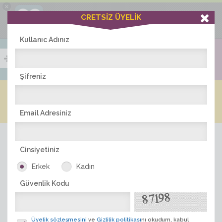
×
Ciddiask Uygulaması
CRETSİZ ÜYELİK
İNDİR
+1 Hafta Gold Üyelik Kazan
Bedava - com.ciddi.ask
Kullanıc Adınız
Şifreniz
Blog
Arkadaş İlanları
Online Bayanlar(290)
Online Erkekler(376)
Email Adresiniz
Cinsiyetiniz
Erkek
Kadın
Güvenlik Kodu
ÜYE ARA
Üyelik sözleşmesini
ve
Gizlilik politikası
nı okudum, kabul