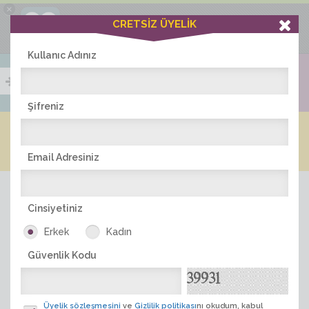
×
Ciddiask Uygulaması
CRETSİZ ÜYELİK
İNDİR
+1 Hafta Gold Üyelik Kazan
Bedava - com.ciddi.ask
Kullanıc Adınız
Şifreniz
Blog
Arkadaş İlanları
Online Bayanlar(457)
Online Erkekler(375)
Email Adresiniz
Cinsiyetiniz
Erkek
Kadın
Güvenlik Kodu
ÜYE ARA
Üyelik sözleşmesini
ve
Gizlilik politikası
nı okudum, kabul