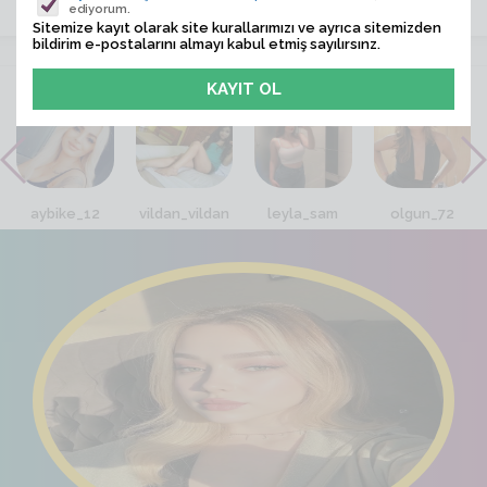
ediyorum.
Sitemize kayıt olarak site kurallarımızı ve ayrıca sitemizden
bildirim e-postalarını almayı kabul etmiş sayılırsınz.
VİTRİN
aybike_12
vildan_vildan
leyla_sam
olgun_72