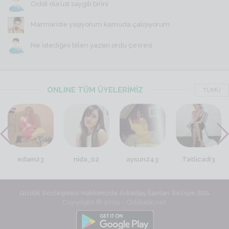
Ciddi dürüst saygili birini
Marmariste yaşıyorum kamuda çalışıyorum
Ne istediğini bilen yazsın ordu çevresi
ONLINE TÜM ÜYELERİMİZ
TÜMÜ
edam23
nida_02
aysun243
Tatlicadi3
Gizlilik Sözleşmesi
Hakkımızda
Arkadaş İlanları
İletişim
SSS
Copyright © 2009 - Ciddiask.net