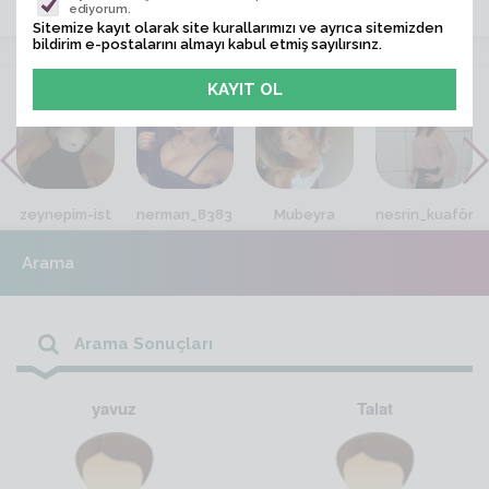
ediyorum.
Sitemize kayıt olarak site kurallarımızı ve ayrıca sitemizden
bildirim e-postalarını almayı kabul etmiş sayılırsınz.
VİTRİN
zeynepim-ist
nerman_8383
Mubeyra
nesrin_kuaför
Arama
Arama Sonuçları
yavuz
Talat