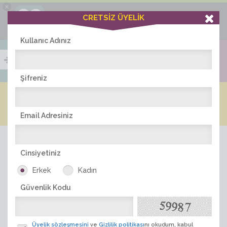
×
Ciddiask Uygulaması
CRETSİZ ÜYELİK
İNDİR
+1 Hafta Gold Üyelik Kazan
Bedava - com.ciddi.ask
Kullanıc Adınız
Şifreniz
Blog
Arkadaş İlanları
Online Bayanlar(300)
Online Erkekler(376)
Email Adresiniz
Cinsiyetiniz
Erkek
Kadın
Güvenlik Kodu
ÜYE ARA
Üyelik sözleşmesini
ve
Gizlilik politikası
nı okudum, kabul