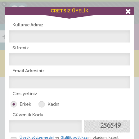
×
Ciddiask Uygulaması
CRETSİZ ÜYELİK
İNDİR
+1 Hafta Gold Üyelik Kazan
Bedava - com.ciddi.ask
Kullanıc Adınız
Şifreniz
Blog
Arkadaş İlanları
Online Bayanlar(207)
Online Erkekler(377)
Email Adresiniz
Cinsiyetiniz
Erkek
Kadın
Güvenlik Kodu
ÜYE ARA
Üyelik sözleşmesini
ve
Gizlilik politikası
nı okudum, kabul