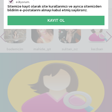
ediyorum.
Sitemize kayıt olarak site kurallarımızı ve ayrıca sitemizden
bildirim e-postalarını almayı kabul etmiş sayılırsınz.
VİTRİN
bademcim
mahide_90
sultan_oz
kezban