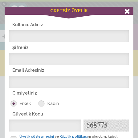
×
Ciddiask Uygulaması
CRETSİZ ÜYELİK
İNDİR
+1 Hafta Gold Üyelik Kazan
Bedava - com.ciddi.ask
Kullanıc Adınız
Şifreniz
Blog
Arkadaş İlanları
Online Bayanlar(258)
Online Erkekler(379)
Email Adresiniz
Cinsiyetiniz
Erkek
Kadın
Güvenlik Kodu
ÜYE ARA
Üyelik sözleşmesini
ve
Gizlilik politikası
nı okudum, kabul