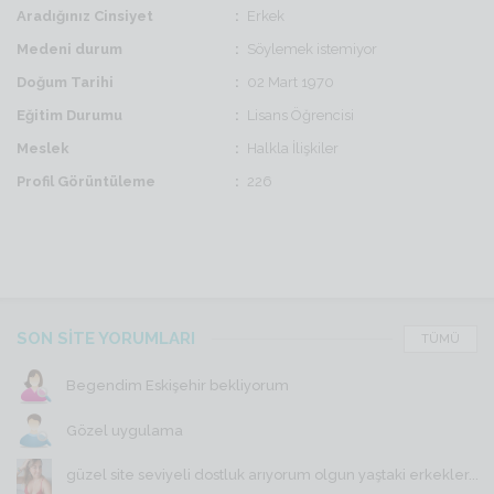
Aradığınız Cinsiyet
Erkek
Medeni durum
Söylemek istemiyor
Doğum Tarihi
02 Mart 1970
Eğitim Durumu
Lisans Öğrencisi
Meslek
Halkla İlişkiler
Profil Görüntüleme
226
SON SİTE YORUMLARI
TÜMÜ
Begendim Eskişehir bekliyorum
Gözel uygulama
güzel site seviyeli dostluk arıyorum olgun yaştaki erkekler...