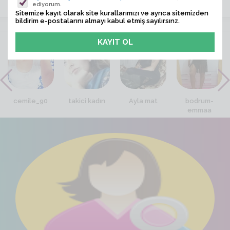
ediyorum.
Sitemize kayıt olarak site kurallarımızı ve ayrıca sitemizden
bildirim e-postalarını almayı kabul etmiş sayılırsınz.
VİTRİN
cemile_90
takici kadın
Ayla mat
bodrum-
emmaa