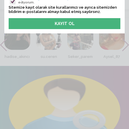
ediyorum.
Sitemize kayıt olarak site kurallarımızı ve ayrıca sitemizden
bildirim e-postalarını almayı kabul etmiş sayılırsınz.
VİTRİN
hadise_akıncı
su.ceren
Seker_parem
Aysel_87