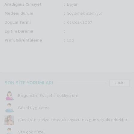
Aradığınız Cinsiyet
Bayan
Medeni durum
Söylemek istemiyor
Doğum Tarihi
01 Ocak 2007
Eğitim Durumu
Profil Görüntüleme
186
SON SİTE YORUMLARI
TÜMÜ
Begendim Eskişehir bekliyorum
Gözel uygulama
güzel site seviyeli dostluk arıyorum olgun yaştaki erkekler...
Site çok güzel