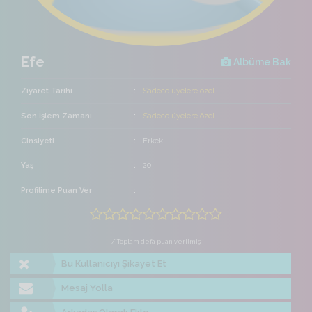
Efe
Albüme Bak
Ziyaret Tarihi
Sadece üyelere özel
Son İşlem Zamanı
Sadece üyelere özel
Cinsiyeti
Erkek
Yaş
20
Profilime Puan Ver
/ Toplam defa puan verilmiş
Bu Kullanıcıyı Şikayet Et
Mesaj Yolla