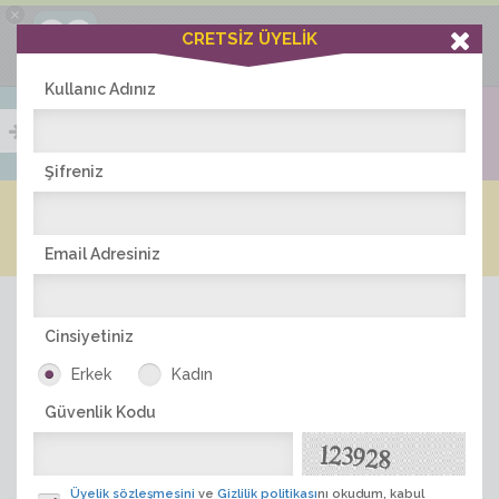
×
Ciddiask Uygulaması
CRETSİZ ÜYELİK
İNDİR
+1 Hafta Gold Üyelik Kazan
Bedava - com.ciddi.ask
Kullanıc Adınız
Şifreniz
Blog
Arkadaş İlanları
Online Bayanlar(212)
Online Erkekler(370)
Email Adresiniz
Cinsiyetiniz
Erkek
Kadın
Güvenlik Kodu
ÜYE ARA
Üyelik sözleşmesini
ve
Gizlilik politikası
nı okudum, kabul