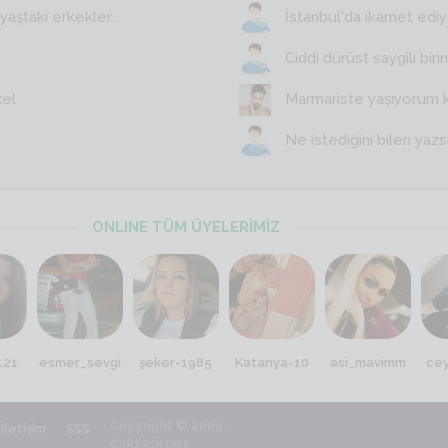
aştaki erkekler...
İstanbul'da ikamet edi
Ciddi dürüst saygili birin
zel
Marmariste yaşıyorum 
Ne istediğini bilen yazs
ONLINE TÜM ÜYELERİMİZ
121
esmer_sevgi
şeker-1985
Katanya-10
asi_mavimm
ce
Copyright © 2009 -
İletişim
SSS
Ciddiask.net