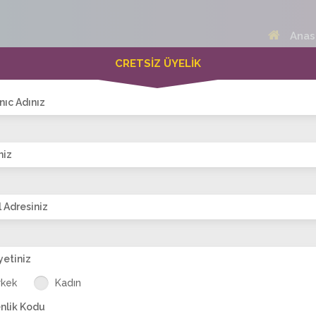
Anas
CRETSİZ ÜYELİK
 Bayanlar(433)
Online Erkekler(371)
nıc Adınız
niz
VİTRİN
 Adresiniz
yetiniz
4958
Az_esmer_
Dilaaraa
sevgi_kır
şeker-1985
Ka
rkek
Kadın
güzeli
nlik Kodu