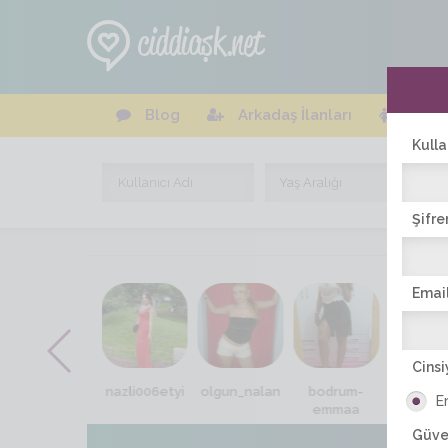
Blog
Arkadaş İlanları
Online
Kulla
Şifre
Email
Cinsi
nurgul_33
nazli006etyi
olgun_nalan
bodrum-
ceren_3
E
emmaa
Güve