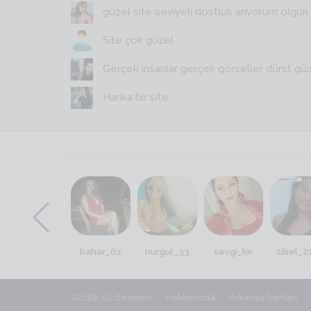
güzel site seviyeli dostluk arıyorum olgun y
Site çok güzel
Gerçek insanlar gerçek görseller dürst gü
Harika bir site
ceyhanli85
bahar_öz
nurgul_33
sevgi_kır
sibel_2
Gizlilik Sözleşmesi
Hakkımızda
Arkadaş İlanları