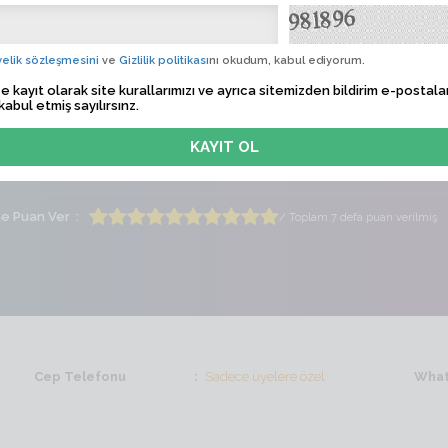
al♡
Albü
elik sözleşmesini
ve
Gizlilik politikası
nı okudum, kabul ediyorum.
 Tarihi
Sadece üyelere özel
e kayıt olarak site kurallarımızı ve ayrıca sitemizden bildirim e-postalar
kabul etmiş sayılırsınz.
lem Zamanı
Sadece üyelere özel
ti
Bayan
Yaş
21
me Puan Ver
/ Toplam 7 defa puan verilmiş
Cep Telefonu
Sadece üyelere özel
What