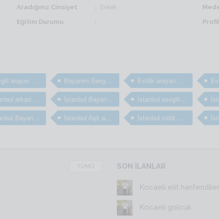
Aradığınız Cinsiyet
Erkek
Mede
Eğitim Durumu
Prof
sevgili arayan bayanlar
Bayanım Sevgili arıyorum
Evlilik arayan bayanlar
İstanbul arkadaş arayan bayanlar
İstanbul Bayanım arkadaş arıyorum
İstanbul sevgili arayan bayanlar
İstanbul Bayan arkadaş bulma sitesi
İstanbul Aşk arayan bayanlar
İstanbul ciddi evlilik arayan bayanlar
SON İLANLAR
TÜMÜ
Kocaeli elit hanfendile
Kocaeli golcuk