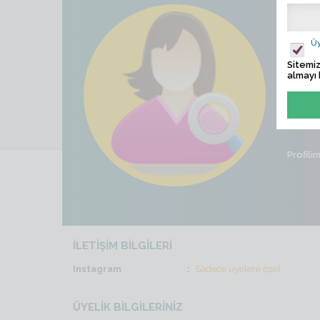
♡Hil
Üy
Ziyaret
Sitemiz
almayı 
Son İş
Cinsiye
Profili
İLETİŞİM BİLGİLERİ
Instagram
Sadece üyelere özel
ÜYELİK BİLGİLERİNİZ