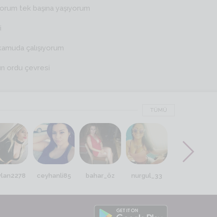
yorum tek başına yaşıyorum
i
kamuda çalışıyorum
ın ordu çevresi
TÜMÜ
ylan2278
ceyhanli85
bahar_öz
nurgul_33