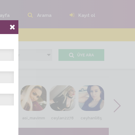
ayfa
Arama
Kayıt ol
ÜYE ARA
tanya-10
asi_mavimm
ceylan2278
ceyhanli85
bahar_öz