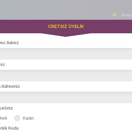
Anas
CRETSİZ ÜYELİK
 Bayanlar(267)
Online Erkekler(359)
nıc Adınız
niz
VİTRİN
 Adresiniz
yetiniz
73
sevdalı23
filiz_ist34
morilsiii
feraye
z
rkek
Kadın
nlik Kodu