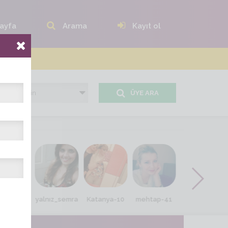
ayfa
Arama
Kayıt ol
ÜYE ARA
ilan123
yalnız_semra
Katanya-10
mehtap-41
gulsevim rz