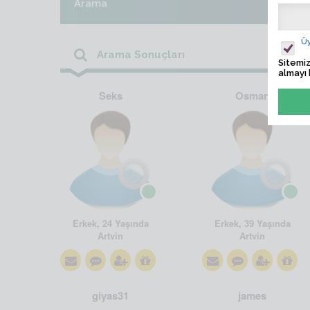
Arama
Üy
Arama Sonuçları
Sitemiz
almayı 
Seks
Osman
Erkek, 24 Yaşında
Erkek, 39 Yaşında
Artvin
Artvin
giyas31
james