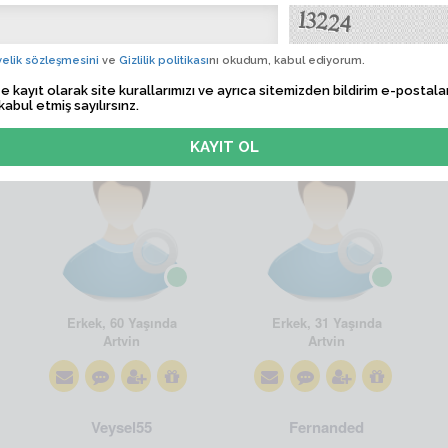
elik sözleşmesini
ve
Gizlilik politikası
nı okudum, kabul ediyorum.
e kayıt olarak site kurallarımızı ve ayrıca sitemizden bildirim e-postalar
kabul etmiş sayılırsınz.
Yusufedirne
Emircan
Erkek, 60 Yaşında
Erkek, 31 Yaşında
Artvin
Artvin
Veysel55
Fernanded