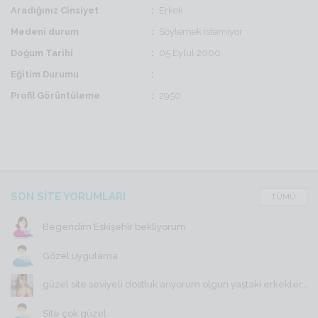
Aradığınız Cinsiyet
Erkek
Medeni durum
Söylemek istemiyor
Doğum Tarihi
05 Eylul 2000
Eğitim Durumu
Profil Görüntüleme
2950
SON SİTE YORUMLARI
TÜMÜ
Begendim Eskişehir bekliyorum
Gözel uygulama
güzel site seviyeli dostluk arıyorum olgun yaştaki erkekler...
Site çok güzel