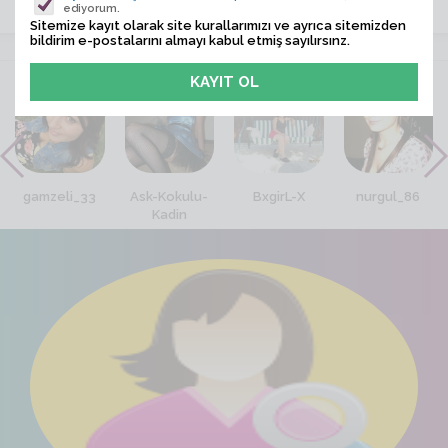
ediyorum.
Sitemize kayıt olarak site kurallarımızı ve ayrıca sitemizden
bildirim e-postalarını almayı kabul etmiş sayılırsınz.
VİTRİN
gamzeli_33
Ask-Kokulu-
BxgirL-X
nurgul_86
Kadin