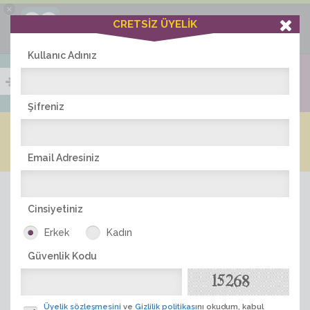
×
Ciddiask Uygulaması
CRETSİZ ÜYELİK
İNDİR
+1 Hafta Gold Üyelik Kazan
Bedava - com.ciddi.ask
Kullanıc Adınız
Şifreniz
Blog
Arkadaş İlanları
Online Bayanlar(319)
Online Erkekler(379)
Email Adresiniz
Cinsiyetiniz
Erkek
Kadın
Güvenlik Kodu
ÜYE ARA
Üyelik sözleşmesini
ve
Gizlilik politikası
nı okudum, kabul